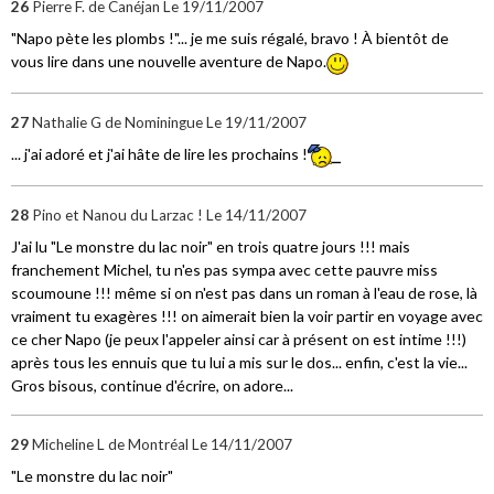
26
Pierre F. de Canéjan
Le 19/11/2007
"Napo pète les plombs !"... je me suis régalé, bravo ! À bientôt de
vous lire dans une nouvelle aventure de Napo.
27
Nathalie G de Nominingue
Le 19/11/2007
... j'ai adoré et j'ai hâte de lire les prochains !
28
Pino et Nanou du Larzac !
Le 14/11/2007
J'ai lu "Le monstre du lac noir" en trois quatre jours !!! mais
franchement Michel, tu n'es pas sympa avec cette pauvre miss
scoumoune !!! même si on n'est pas dans un roman à l'eau de rose, là
vraiment tu exagères !!! on aimerait bien la voir partir en voyage avec
ce cher Napo (je peux l'appeler ainsi car à présent on est intime !!!)
après tous les ennuis que tu lui a mis sur le dos... enfin, c'est la vie...
Gros bisous, continue d'écrire, on adore...
29
Micheline L de Montréal
Le 14/11/2007
"Le monstre du lac noir"