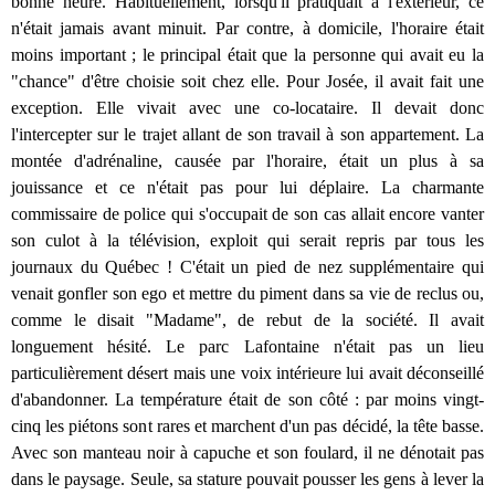
bonne heure. Habituellement, lorsqu'il pratiquait à l'extérieur, ce
n'était jamais avant minuit. Par contre, à domicile, l'horaire était
moins important ; le principal était que la personne qui avait eu la
"chance" d'être choisie soit chez elle. Pour Josée, il avait fait une
exception. Elle vivait avec une co-locataire. Il devait donc
l'intercepter sur le trajet allant de son travail à son appartement. La
montée d'adrénaline, causée par l'horaire, était un plus à sa
jouissance et ce n'était pas pour lui déplaire. La charmante
commissaire de police qui s'occupait de son cas allait encore vanter
son culot à la télévision, exploit qui serait repris par tous les
journaux du Québec ! C'était un pied de nez supplémentaire qui
venait gonfler son ego et mettre du piment dans sa vie de reclus ou,
comme le disait "Madame", de rebut de la société. Il avait
longuement hésité. Le parc Lafontaine n'était pas un lieu
particulièrement désert mais une voix intérieure lui avait déconseillé
d'abandonner. La température était de son côté : par moins vingt-
cinq les piétons sont rares et marchent d'un pas décidé, la tête basse.
Avec son manteau noir à capuche et son foulard, il ne dénotait pas
dans le paysage. Seule, sa stature pouvait pousser les gens à lever la