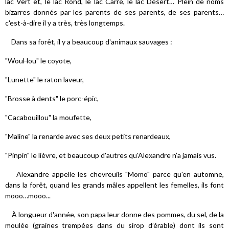
lac Vert et, le lac Rond, le lac Carré, le lac Désert… Plein de noms
bizarres donnés par les parents de ses parents, de ses parents…
c'est-à-dire il y a très, très longtemps.
Dans sa forêt, il y a beaucoup d'animaux sauvages :
"WouHou" le coyote,
"Lunette" le raton laveur,
"Brosse à dents" le porc-épic,
"Cacabouillou" la moufette,
"Maline" la renarde avec ses deux petits renardeaux,
"Pinpin" le lièvre, et beaucoup d'autres qu'Alexandre n’a jamais vus.
Alexandre appelle les chevreuils "Momo" parce qu'en automne,
dans la forêt, quand les grands mâles appellent les femelles, ils font
mooo…mooo...
À longueur d'année, son papa leur donne des pommes, du sel, de la
moulée (graines trempées dans du sirop d’érable) dont ils sont